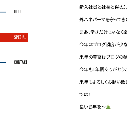
新入社員と社長と僕の3
BLOG
外ハネパーマを守ってき
まあ、辛さだけじゃなく
SPECIAL
今年はブログ頻度が少
来年の豊富はブログの頻
CONTACT
今年も1年間ありがとう
来年もよろしくお願い致
では！
良いお年を〜