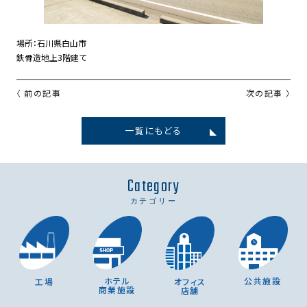
場所：石川県白山市
鉄骨造地上3階建て
〈 前の記事
次の記事 〉
一覧にもどる
Category
カテゴリー
ホテル
公共施設
オフィス
工場
商業施設
店舗